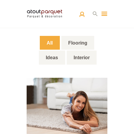
ACCUEIL
All
Flooring
L’EQUIPE
PARQUETS
Ideas
Interior
ARCHITECTURE
D’INTÉRIEUR
RÉALISATIONS
CONTACT