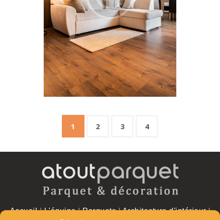
1
2
3
4
Accueil
|
L'équipe
|
Parquets
|
Architecture d'intérieur
|