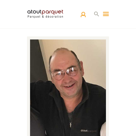
ACCUEIL
L’EQUIPE
PARQUETS
ARCHITECTURE
D’INTÉRIEUR
RÉALISATIONS
CONTACT