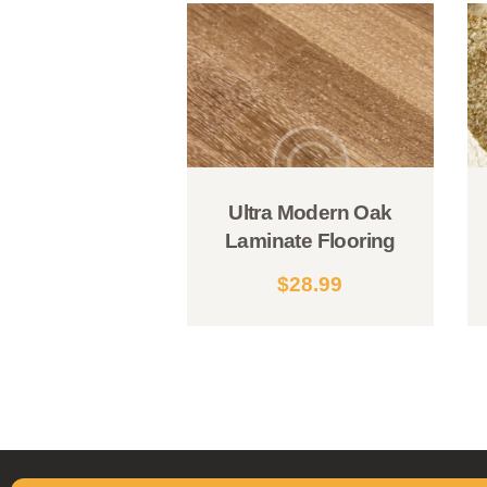
Ultra Modern Oak
Laminate Flooring
$
28.99
Ce
produit
a
plusieurs
variations.
Les
options
peuvent