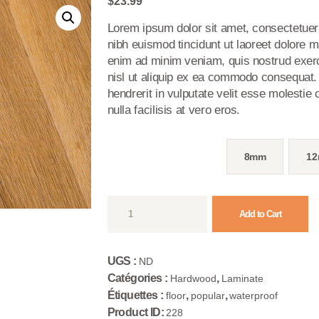
$
23.99
Lorem ipsum dolor sit amet, consectetuer
nibh euismod tincidunt ut laoreet dolore m
enim ad minim veniam, quis nostrud exerci
nisl ut aliquip ex ea commodo consequat. 
hendrerit in vulputate velit esse molestie 
nulla facilisis at vero eros.
Thickness
8mm
1
quantité
Add to Cart
de
High-
Quality
UGS :
ND
Interior
Catégories :
,
Hardwood
Laminate
Vinyl
Étiquettes :
,
,
floor
popular
waterproof
Flooring
Product ID:
228