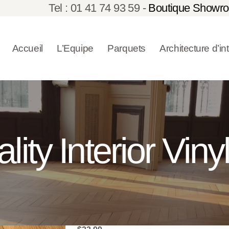
Tel : 01 41 74 93 59 -
Boutique Showro
ACCUEIL
L’EQUIPE
Accueil
L’Equipe
Parquets
Architecture d’in
PARQUETS
ARCHITECTU
RE
ity Interior Viny
D’INTÉRIEUR
RÉALISATION
S
CONTACT