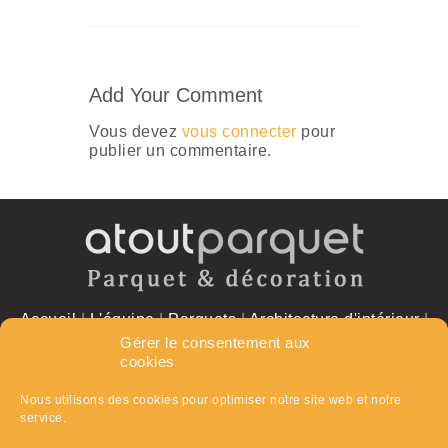
Add Your Comment
Vous devez
vous connecter
pour
publier un commentaire.
Accueil
|
L'équipe
|
Parquets
|
Architecture d'intérieur
|
Réalisations
|
Contact
Gérer le consentement aux
cookies
Les partenaires
|
Mentions légales
|
Plan du site
|
RGPD
Nous utilisons des cookies pour optimiser notre site web et notre
service.