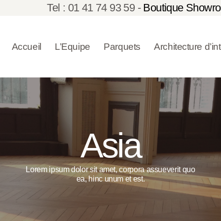
Tel : 01 41 74 93 59 -
Boutique Showro
ACCUEIL
L’EQUIPE
Accueil
L’Equipe
Parquets
Architecture d’in
PARQUETS
ARCHITECTU
RE
Asia
D’INTÉRIEUR
RÉALISATION
Lorem ipsum dolor sit amet, corpora assueverit quo
ea, hinc unum et est.
S
CONTACT