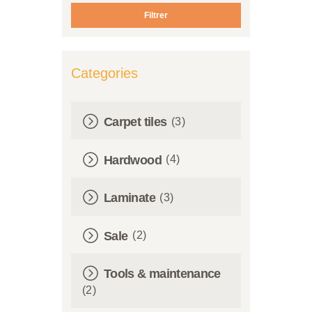
min
max
Filtrer
Categories
Carpet tiles
(3)
Hardwood
(4)
Laminate
(3)
Sale
(2)
Tools & maintenance
(2)