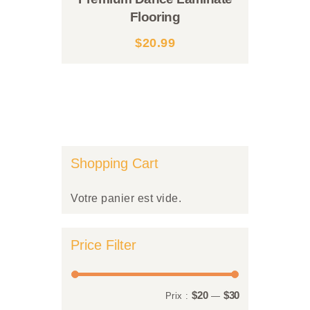
Flooring
$
20.99
Ce
produit
a
plusieurs
variations.
Les
options
peuvent
Shopping Cart
être
choisies
sur
Votre panier est vide.
la
page
du
produit
Price Filter
$20
$30
Prix
Prix
Prix :
—