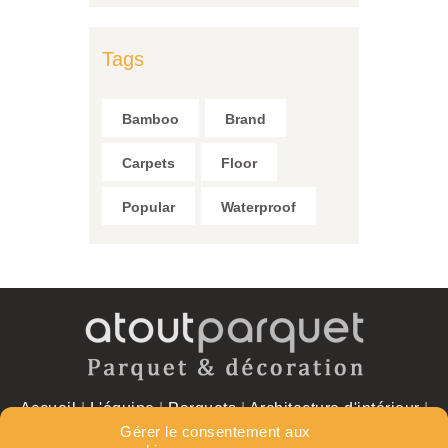
Tags
Bamboo
Brand
Carpets
Floor
Popular
Waterproof
Accueil
|
L'équipe
|
Parquets
|
Architecture d'intérieur
|
Réalisations
|
Contact
Gérer le consentement aux