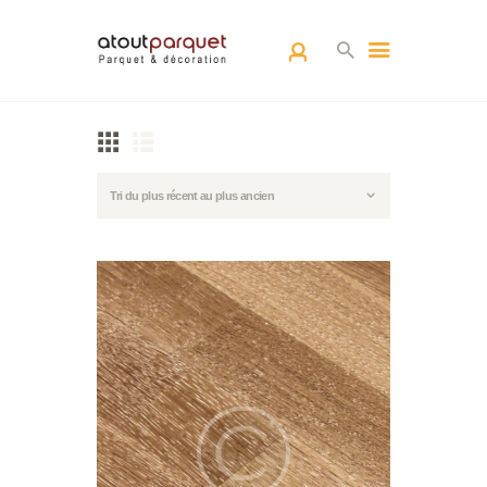
ACCUEIL
L’EQUIPE
PARQUETS
ARCHITECTURE
D’INTÉRIEUR
RÉALISATIONS
CONTACT