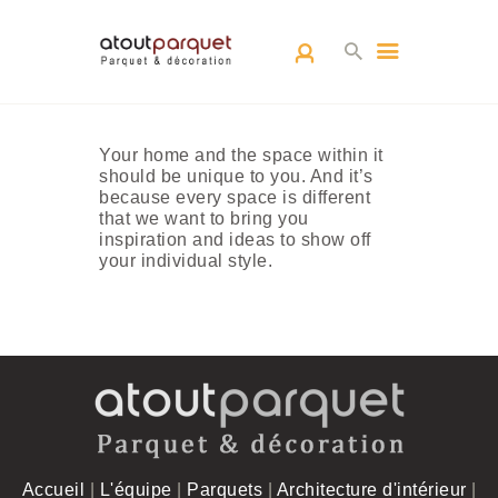
ACCUEIL
Your home and the space within it
should be unique to you. And it’s
L’EQUIPE
because every space is different
PARQUETS
that we want to bring you
inspiration and ideas to show off
ARCHITECTURE
your individual style.
D’INTÉRIEUR
RÉALISATIONS
CONTACT
Accueil
|
L'équipe
|
Parquets
|
Architecture d'intérieur
|