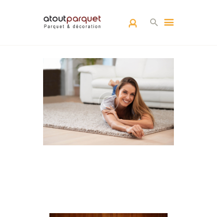
ACCUEIL
L’EQUIPE
PARQUETS
ARCHITECTURE
D’INTÉRIEUR
RÉALISATIONS
CONTACT